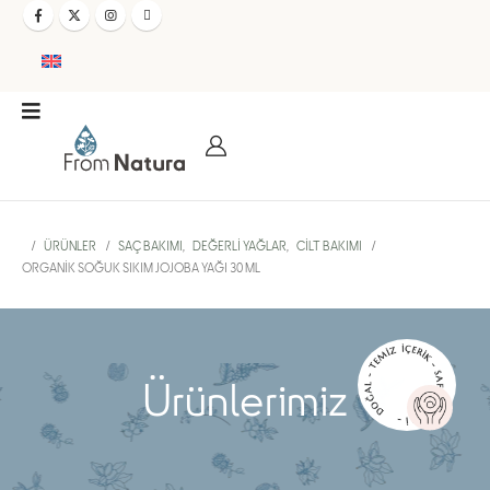
ÜRÜNLER
SAÇ BAKIMI
,
DEĞERLI YAĞLAR
,
CILT BAKIMI
ORGANIK SOĞUK SIKIM JOJOBA YAĞI 30 ML
DOĞAL - TEMİZ İÇERİK - SAF VE ETKİLİ -
Ürünlerimiz