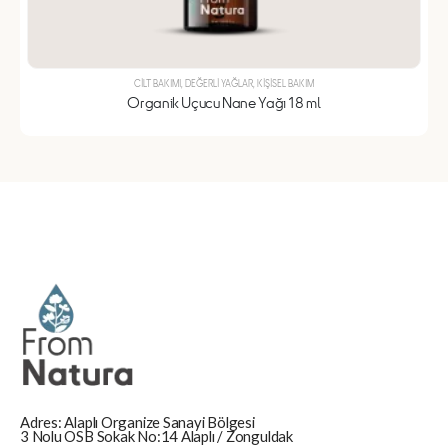
CILT BAKIMI
,
DEĞERLI YAĞLAR
,
KIŞISEL BAKIM
Organik Uçucu Nane Yağı 18 ml
Adres: Alaplı Organize Sanayi Bölgesi
3 Nolu OSB Sokak No:14 Alaplı / Zonguldak