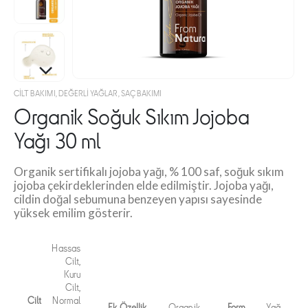
CILT BAKIMI
,
DEĞERLI YAĞLAR
,
SAÇ BAKIMI
Organik Soğuk Sıkım Jojoba
Yağı 30 ml
Organik sertifikalı jojoba yağı, % 100 saf, soğuk sıkım
jojoba çekirdeklerinden elde edilmiştir. Jojoba yağı,
cildin doğal sebumuna benzeyen yapısı sayesinde
yüksek emilim gösterir.
Hassas
Cilt,
Kuru
Cilt,
Cilt
Normal
Ek Özellik
Organik
Form
Yağ