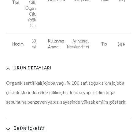
Tipi
Cilt,
Olgun
Cilt,
Yağlı
Cilt
30
Kullanma
Arındırıcı,
Hacim
Tip
Şişe
ml
Amacı
Nemlendirici
ÜRÜN DETAYLARI
Organik sertifikalı jojoba yağı, % 100 saf, soğuk sıkım jojoba
çekirdeklerinden elde edilmiştir. Jojoba yağı, cildin doğal
sebumuna benzeyen yapısı sayesinde yüksek emilim gösterir.
ÜRÜN İÇERIĞI