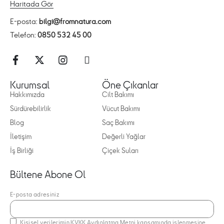
Haritada Gör
E-posta:
bilgi@fromnatura.com
Telefon:
0850 532 45 00
Kurumsal
Öne Çıkanlar
Hakkımızda
Cilt Bakımı
Sürdürebilirlik
Vücut Bakımı
Blog
Saç Bakımı
İletişim
Değerli Yağlar
İş Birliği
Çiçek Suları
Bültene Abone Ol
E-posta adresiniz
Kişisel verilerimin
KVKK Aydınlatma Metni
kapsamında işlenmesine