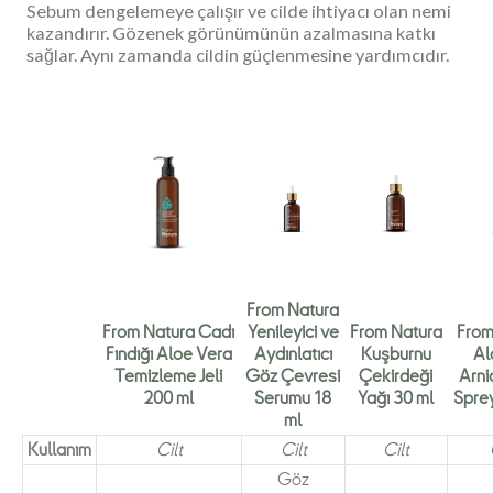
Sebum dengelemeye çalışır ve cilde ihtiyacı olan nemi
kazandırır. Gözenek görünümünün azalmasına katkı
sağlar. Aynı zamanda cildin güçlenmesine yardımcıdır.
From Natura
From Natura Cadı
Yenileyici ve
From Natura
From
Fındığı Aloe Vera
Aydınlatıcı
Kuşburnu
Al
Temizleme Jeli
Göz Çevresi
Çekirdeği
Arn
200 ml
Serumu 18
Yağı 30 ml
Spre
ml
Kullanım
Cilt
Cilt
Cilt
Göz