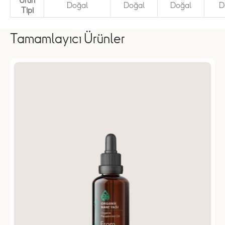
Ürün
Doğal
Doğal
Doğal
D
Tipi
Tamamlayıcı Ürünler