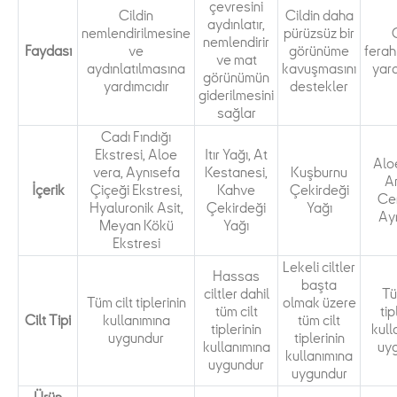
çevresini
Cildin
Cildin daha
aydınlatır,
nemlendirilmesine
pürüzsüz bir
C
nemlendirir
Faydası
ve
görünüme
fera
ve mat
aydınlatılmasına
kavuşmasını
yard
görünümün
yardımcıdır
destekler
giderilmesini
sağlar
Cadı Fındığı
Ekstresi, Aloe
Itır Yağı, At
Alo
vera, Aynısefa
Kestanesi,
Kuşburnu
Ar
İçerik
Çiçeği Ekstresi,
Kahve
Çekirdeği
Cen
Hyaluronik Asit,
Çekirdeği
Yağı
Ay
Meyan Kökü
Yağı
Ekstresi
Lekeli ciltler
Hassas
başta
ciltler dahil
Tü
Tüm cilt tiplerinin
olmak üzere
tüm cilt
tip
Cilt Tipi
kullanımına
tüm cilt
tiplerinin
kull
uygundur
tiplerinin
kullanımına
uy
kullanımına
uygundur
uygundur