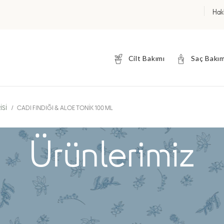
Hak
Cilt Bakımı
Saç Bakım
ISI
CADI FINDIĞI & ALOE TONIK 100 ML
Ürünlerimiz