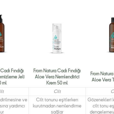
Cadı Fındığı
From Natura Cadı Fındığı
From Natura 
mizleme Jeli
Aloe Vera Nemlendirici
Aloe Vera T
 ml
Krem 50 ml
ilt
Cilt
C
dirilmesine ve
Cilt tonunu eşitlerken
Gözenekleri 
sına yardımcı
kurutmadan nemlendirme
cilt tonu eş
lur
sağlar
dengelemeye