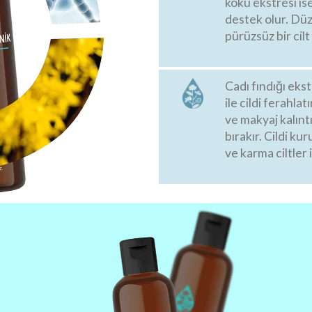
kökü ekstresi ise
destek olur. Düz
pürüzsüz bir cil
Cadı fındığı ekst
ile cildi ferahlat
ve makyaj kalıntı
bırakır. Cildi ku
ve karma ciltler 