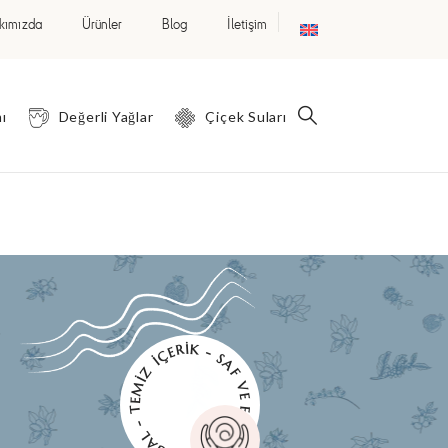
kımızda
Ürünler
Blog
İletişim
ı
Değerli Yağlar
Çiçek Suları
DOĞAL - TEMİZ İÇERİK - SAF VE ETKİLİ -