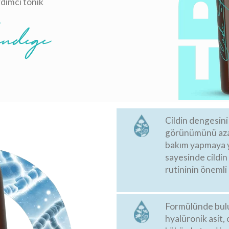
dımcı tonik
Cildin dengesin
görünümünü azal
bakım yapmaya y
sayesinde cildin
rutininin önemli 
Formülünde bulu
hyalüronik asit