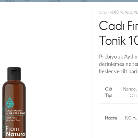
CADI FINDIĞI VE ALOE VE
Cadı Fı
Tonik 1
Prebiyotik Aydınla
derinlemesine tem
besler ve cilt bar
Cilt
Normal
Tipi
Cilt
Hacim
100 ml