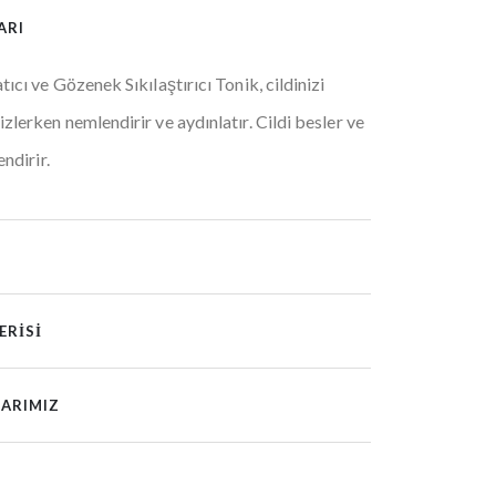
ARI
ıcı ve Gözenek Sıkılaştırıcı Tonik, cildinizi
zlerken nemlendirir ve aydınlatır. Cildi besler ve
endirir.
I
ERISI
LARIMIZ