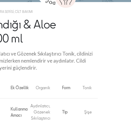
RA SERISI
,
CILT BAKIMI
ndığı & Aloe
00 ml
tıcı ve Gözenek Sıkılaştırıcı Tonik, cildinizi
izlerken nemlendirir ve aydınlatır. Cildi
iyerini güçlendirir.
Ek Özellik
Organik
Form
Tonik
Aydınlatıcı,
Kullanma
Gözenek
Tip
Şişe
Amacı
Sıkılaştırıcı