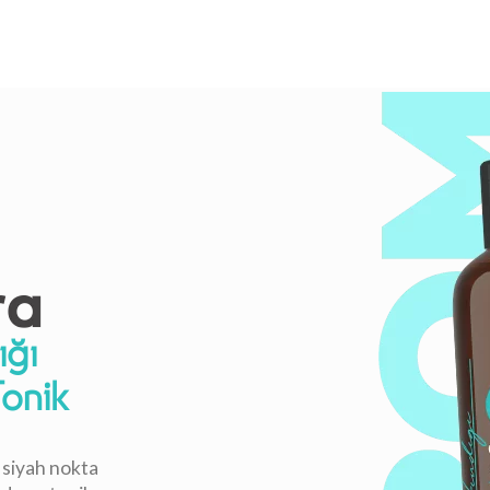
ığı
onik
 siyah nokta